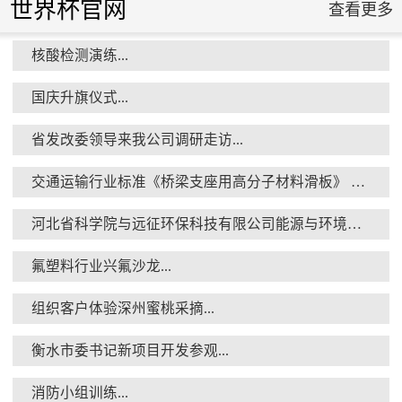
世界杯官网
查看更多
核酸检测演练...
国庆升旗仪式...
省发改委领导来我公司调研走访...
交通运输行业标准《桥梁支座用高分子材料滑板》 送审稿审查会在京召开...
河北省科学院与远征环保科技有限公司能源与环境新材料成果转化基地签约暨揭牌仪式...
氟塑料行业兴氟沙龙...
组织客户体验深州蜜桃采摘...
衡水市委书记新项目开发参观...
消防小组训练...