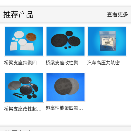
式...
推荐产品
查看更多
氟塑料行业兴氟沙龙...
组织客户体验深州蜜桃采摘...
衡水市委书记新项目开发参观...
桥梁支座纯聚四氟乙烯滑板
桥梁支座改性聚四氟乙烯滑板
汽车高压共轨密封圈
消防小组训练...
衡水安全局长参观...
超高性能聚四氟乙烯滑板
桥梁支座改性超高分子量聚乙烯滑板