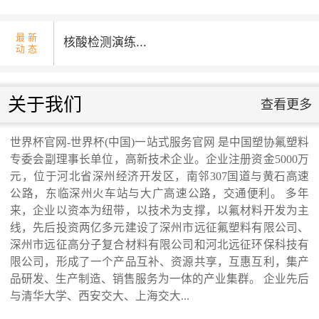
世界杯官网-世界杯
(中国)一站式服务官
最 新
网
核酸检测演练...
动 态
世界杯官网-世界杯
国庆升旗仪式...
(中国)一站式服务官
关于我们
查看更多
网
省发改委领导来我公司调研走访...
世界杯官网-世界杯(中国)一站式服务官网 是中国塑协氟塑料
专委会副理事长单位，高新技术企业。企业注册资金5000万
交通运输行业标准《桥梁支座用高分子材料
元，位于河北省深州经济开发区，南邻307国道与黄石高速
公路，东临深州火车站与大广高速公路，交通便利。 多年
来，企业以资本为纽带，以技术为支撑，以氟材料开发为主
滑板》 送审稿审查会在京召开...
线，先后投资两亿多元建设了深州市远征氟塑料有限公司、
深州市远征高分子复合材料有限公司和河北远征环保科技有
河北省科学院与远征环保科技有限公司能源
限公司，形成了一个产品互补、资源共享，互惠互利，集产
品研发、生产制造、销售服务为一体的产业集群。 企业先后
与清华大学、西安交大、上海交大...
与环境新材料成果转化基地签约暨揭牌仪